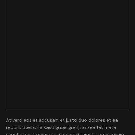
At vero eos et accusam et justo duo dolores et ea
rebum. Stet clita kasd gubergren, no sea takimata
sanctus est Lorem ipsum dolor sit amet. Lorem ipsum